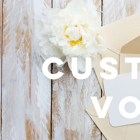
Cus
v