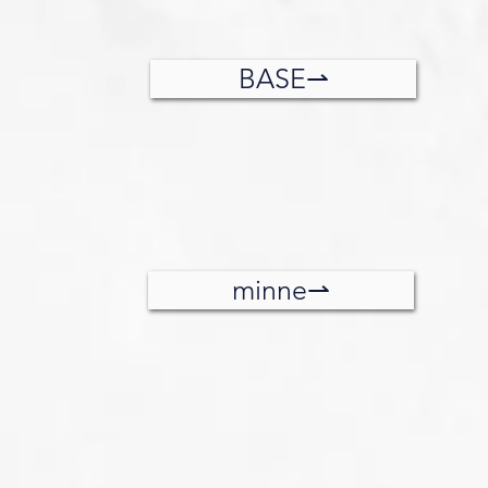
BASE⇀
minne⇀